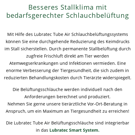
Besseres Stallklima mit
News
News
Kontakt
Ansprechpartner weltweit
bedarfsgerechter Schlauchbelüftung
Kontakt
Kontakt
Beruf und Karriere
Mit Hilfe des Lubratec Tube Air Schlauchbelüftungssystems
können Sie eine durchgehende Reduzierung des Keimdrucks
im Stall sicherstellen. Durch permanente Stallbelüftung durch
zugfreie Frischluft direkt am Tier werden
Atemwegserkrankungen und Infektionen vermieden. Eine
enorme Verbesserung der Tiergesundheit, die sich zudem in
reduzierten Behandlungskosten durch Tierärzte widerspiegelt.
Die Belüftungsschläuche werden individuell nach den
Anforderungen berechnet und produziert.
Nehmen Sie gerne unsere tierärztliche Vor-Ort-Beratung in
Anspruch, um ein Maximum an Tiergesundheit zu erreichen!
Die Lubratec Tube Air Belüftungsschläuche sind integrierbar
in das
Lubratec Smart System.