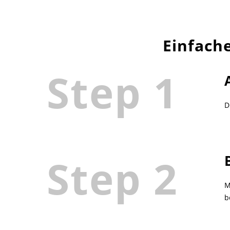
Einfach
Step 1
D
Step 2
M
b