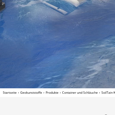
Startseite
Geokunststoffe
Produkte
Container und Schläuche
SoilTain