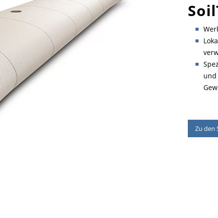
Soi
Werk
Loka
ver
Spez
und 
Gewe
Zu den 