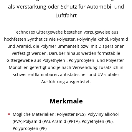
als Verstärkung oder Schutz für Automobil und
News
News
Kontakt
Ansprechpartner weltweit
Luftfahrt
Kontakt
Kontakt
Beruf und Karriere
TechnoTex Gittergewebe bestehen vorzugsweise aus
hochfesten Synthetics wie Polyester, Polyvinylalkohol, Polyamid
und Aramid, die Polymer ummantelt bzw. mit Dispersionen
verfestigt werden. Darüber hinaus werden formstabile
Gittergewebe aus Polyethylen-, Polypropylen- und Polyester-
Monofilen gefertigt und je nach Verwendung zusätzlich in
schwer entflammbarer, antistatischer und UV-stabiler
Ausführung ausgerüstet.
Merkmale
Mögliche Materialien: Polyester (PES), Polyvinylalkohol
(PVA),Polyamid (PA), Aramid (PPTA), Polyethylen (PE),
Polypropylen (PP)