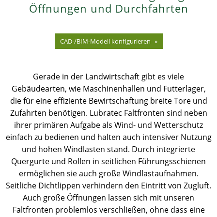
Öffnungen und Durchfahrten
News
News
Kontakt
Ansprechpartner weltweit
CAD-/BIM-Modell konfigurieren
Kontakt
Kontakt
Beruf und Karriere
Gerade in der Landwirtschaft gibt es viele
Gebäudearten, wie Maschinenhallen und Futterlager,
die für eine effiziente Bewirtschaftung breite Tore und
Zufahrten benötigen. Lubratec Faltfronten sind neben
ihrer primären Aufgabe als Wind- und Wetterschutz
einfach zu bedienen und halten auch intensiver Nutzung
und hohen Windlasten stand. Durch integrierte
Quergurte und Rollen in seitlichen Führungsschienen
ermöglichen sie auch große Windlastaufnahmen.
Seitliche Dichtlippen verhindern den Eintritt von Zugluft.
Auch große Öffnungen lassen sich mit unseren
Faltfronten problemlos verschließen, ohne dass eine