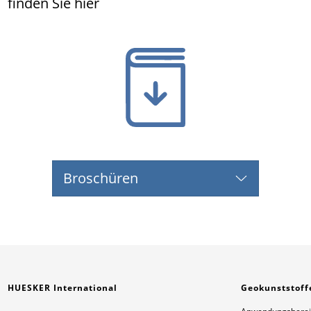
finden Sie hier
Broschüren
HUESKER International
Geokunststoff