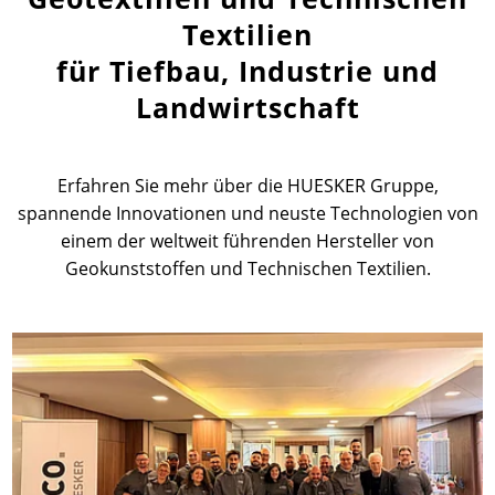
Textilien
News
News
Kontakt
Ansprechpartner weltweit
für Tiefbau, Industrie und
Landwirtschaft
Kontakt
Kontakt
Beruf und Karriere
Erfahren Sie mehr über die HUESKER Gruppe,
spannende Innovationen und neuste Technologien von
einem der weltweit führenden Hersteller von
Geokunststoffen und Technischen Textilien.