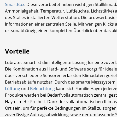
SmartBox
. Diese verarbeitet neben wichtigen Stallklim
Ammoniakgehalt, Temperatur, Luftfeuchte, Lichtstärke) 
des Stalles installierten Wetterstation. Die browserbasie
Informationen einer zentralen Stelle. Mit wenigen Klick
ortsunabhängig einen kompletten Überblick über das aktu
Vorteile
Lubratec Smart ist die intelligente Lösung für eine zuverl
Die Kombination aus Hard- und Software sorgt für ideale
über verschiedene Sensoren erfassten Klimadaten gezielt
Betriebsabläufe nutzbar. Durch das smarte Messsystem u
Lüftung
und
Beleuchtung
kann sich Familie Haym jederzeit
Produkte werden bei Bedarf vollautomatisch zentral ges
Haym: mehr Freiheit. Dank der vollautomatischen Klima
Ort sein, um für perfekte Bedingungen im Stall zu sorge
zuverlässige Auftragsabwicklung sowie der umfassende 