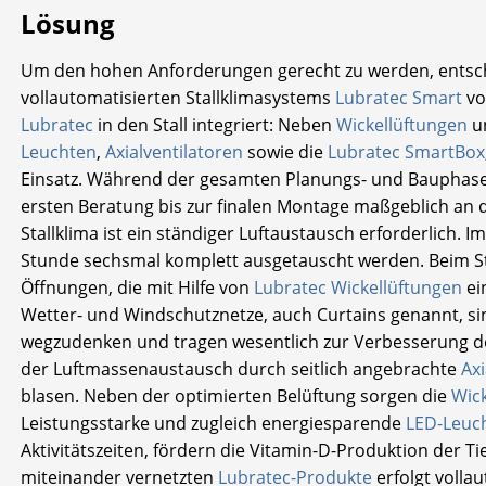
Lösung
Um den hohen Anforderungen gerecht zu werden, entschied
vollautomatisierten Stallklimasystems
Lubratec Smart
vo
Lubratec
in den Stall integriert: Neben
Wickellüftungen
u
Leuchten
,
Axialventilatoren
sowie die
Lubratec SmartBox
Einsatz. Während der gesamten Planungs- und Bauphase
ersten Beratung bis zur finalen Montage maßgeblich an d
Stallklima ist ein ständiger Luftaustausch erforderlich. Im 
Stunde sechsmal komplett ausgetauscht werden. Beim Stal
Öffnungen, die mit Hilfe von
Lubratec Wickellüftungen
ei
Wetter- und Windschutznetze, auch Curtains genannt, s
wegzudenken und tragen wesentlich zur Verbesserung des
der Luftmassenaustausch durch seitlich angebrachte
Axi
blasen. Neben der optimierten Belüftung sorgen die
Wic
Leistungsstarke und zugleich energiesparende
LED-Leuc
Aktivitätszeiten, fördern die Vitamin-D-Produktion der Tie
miteinander vernetzten
Lubratec-Produkte
erfolgt volla