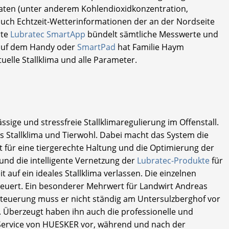
adaten (unter anderem Kohlendioxidkonzentration,
auch Echtzeit-Wetterinformationen der an der Nordseite
rte
Lubratec SmartApp
bündelt sämtliche Messwerte und
s auf dem Handy oder
SmartPad
hat Familie Haym
elle Stallklima und alle Parameter.
ässige und stressfreie Stallklimaregulierung im Offenstall.
s Stallklima und Tierwohl. Dabei macht das System die
 für eine tiergerechte Haltung und die Optimierung der
nd die intelligente Vernetzung der
Lubratec-Produkte
für
 auf ein ideales Stallklima verlassen. Die einzelnen
teuert. Ein besonderer Mehrwert für Landwirt Andreas
steuerung muss er nicht ständig am Untersulzberghof vor
n. Überzeugt haben ihn auch die professionelle und
Service von HUESKER vor, während und nach der