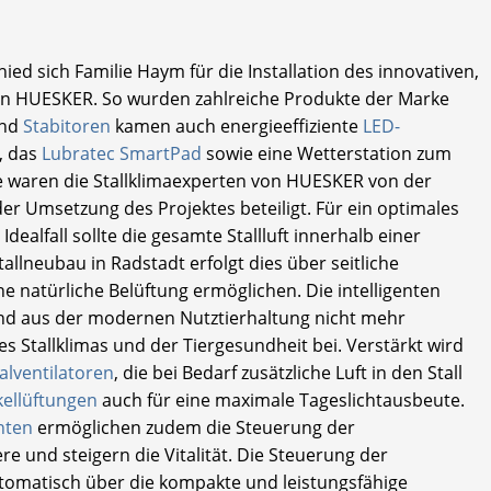
 sich Familie Haym für die Installation des innovativen,
n HUESKER. So wurden zahlreiche Produkte der Marke
nd
Stabitoren
kamen auch energieeffiziente
LED-
, das
Lubratec SmartPad
sowie eine Wetterstation zum
 waren die Stallklimaexperten von HUESKER von der
er Umsetzung des Projektes beteiligt. Für ein optimales
Idealfall sollte die gesamte Stallluft innerhalb einer
lneubau in Radstadt erfolgt dies über seitliche
ne natürliche Belüftung ermöglichen. Die intelligenten
ind aus der modernen Nutztierhaltung nicht mehr
 Stallklimas und der Tiergesundheit bei. Verstärkt wird
alventilatoren
, die bei Bedarf zusätzliche Luft in den Stall
kellüftungen
auch für eine maximale Tageslichtausbeute.
hten
ermöglichen zudem die Steuerung der
re und steigern die Vitalität. Die Steuerung der
utomatisch über die kompakte und leistungsfähige