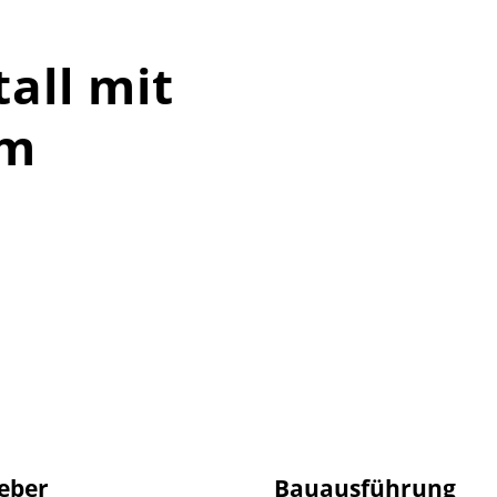
all mit
em
eber
Bauausführung