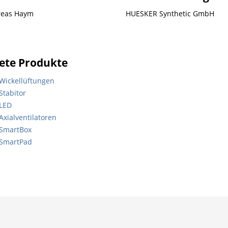
reas Haym
HUESKER Synthetic GmbH
ete Produkte
Wickellüftungen
Stabitor
 LED
Axialventilatoren
 SmartBox
 SmartPad