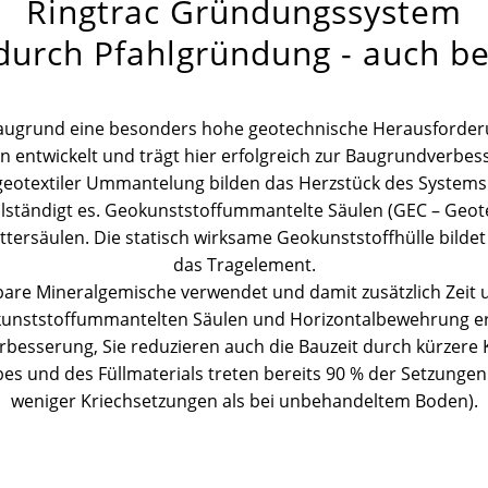
Ringtrac Gründungssystem
urch Pfahlgründung - auch b
augrund eine besonders hohe geotechnische Herausforder
 entwickelt und trägt hier erfolgreich zur Baugrundverbe
 geotextiler Ummantelung bilden das Herzstück des Systems.
lständigt es. Geokunststoffummantelte Säulen (GEC – Geote
tersäulen. Die statisch wirksame Geokunststoffhülle bilde
das Tragelement.
ügbare Mineralgemische verwendet und damit zusätzlich Zeit
nststoffummantelten Säulen und Horizontalbewehrung erha
serung, Sie reduzieren auch die Bauzeit durch kürzere Kon
s und des Füllmaterials treten bereits 90 % der Setzunge
weniger Kriechsetzungen als bei unbehandeltem Boden).