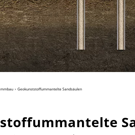
ammbau
Geokunststoffummantelte Sandsäulen
stoffummantelte S