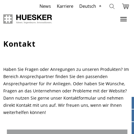
News
Karriere
Deutsch
Geokunststoffe
Unternehmen
Industrie
Agrar
Kontakt
Anwendungsbereiche
Anwendungsbereiche
Anwendungsbereiche
Mission
Produkte
Produkte
Produkte
Philosophie
Haben Sie Fragen oder Anregungen zu unseren Produkten? Im
Bereich Ansprechpartner finden Sie den passenden
Ansprechpartner für ihr Anliegen. Oder haben Sie Wünsche,
Referenzen
Referenzen
Referenzen
Management Team
Fragen an das Unternehmen oder Probleme mit der Website?
Dann nutzen Sie gerne unser Kontaktformular und nehmen
Videos
Videos
Videos
Compliance
direkt Kontakt mit uns auf. Wir freuen uns, wenn wir Ihnen
weiterhelfen können!
Wissen
Infografiken
Services
Geschichte
Services
Services
News
Standorte