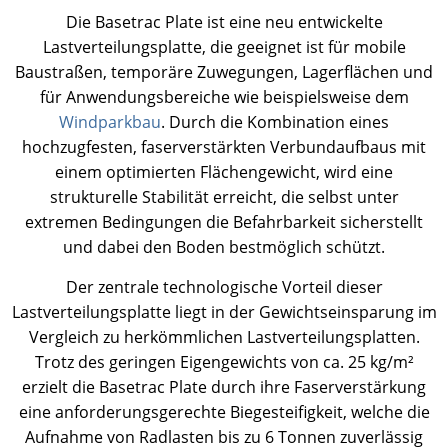
Die Basetrac Plate ist eine neu entwickelte
News
News
Kontakt
Ansprechpartner weltweit
Lastverteilungsplatte, die geeignet ist für mobile
Baustraßen, temporäre Zuwegungen, Lagerflächen und
für Anwendungsbereiche wie beispielsweise dem
Kontakt
Kontakt
Beruf und Karriere
Windparkbau
. Durch die Kombination eines
hochzugfesten, faserverstärkten Verbundaufbaus mit
einem optimierten Flächengewicht, wird eine
strukturelle Stabilität erreicht, die selbst unter
extremen Bedingungen die Befahrbarkeit sicherstellt
und dabei den Boden bestmöglich schützt.
Der zentrale technologische Vorteil dieser
Lastverteilungsplatte liegt in der Gewichtseinsparung im
Vergleich zu herkömmlichen Lastverteilungsplatten.
Trotz des geringen Eigengewichts von ca. 25 kg/m²
erzielt die Basetrac Plate durch ihre Faserverstärkung
eine anforderungsgerechte Biegesteifigkeit, welche die
Aufnahme von Radlasten bis zu 6 Tonnen zuverlässig