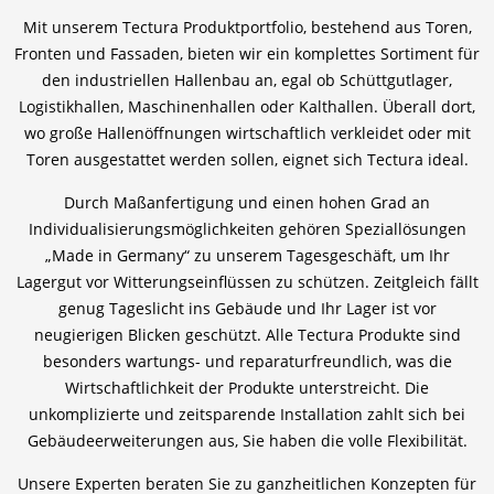
Mit unserem Tectura Produktportfolio, bestehend aus Toren,
News
News
Kontakt
Ansprechpartner weltweit
Fronten und Fassaden, bieten wir ein komplettes Sortiment für
den industriellen Hallenbau an, egal ob Schüttgutlager,
Kontakt
Kontakt
Beruf und Karriere
Logistikhallen, Maschinenhallen oder Kalthallen. Überall dort,
wo große Hallenöffnungen wirtschaftlich verkleidet oder mit
Toren ausgestattet werden sollen, eignet sich Tectura ideal.
Durch Maßanfertigung und einen hohen Grad an
Individualisierungsmöglichkeiten gehören Speziallösungen
„Made in Germany“ zu unserem Tagesgeschäft, um Ihr
Lagergut vor Witterungseinflüssen zu schützen. Zeitgleich fällt
genug Tageslicht ins Gebäude und Ihr Lager ist vor
neugierigen Blicken geschützt. Alle Tectura Produkte sind
besonders wartungs- und reparaturfreundlich, was die
Wirtschaftlichkeit der Produkte unterstreicht. Die
unkomplizierte und zeitsparende Installation zahlt sich bei
Gebäudeerweiterungen aus, Sie haben die volle Flexibilität.
Unsere Experten beraten Sie zu ganzheitlichen Konzepten für