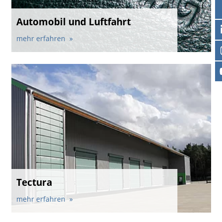
Automobil und Luftfahrt
News
News
Kontakt
Ansprechpartner weltweit
mehr erfahren
Kontakt
Kontakt
Beruf und Karriere
Tectura
mehr erfahren