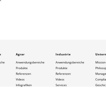
e
Agrar
Industrie
Unter
iche
Anwendungsbereiche
Anwendungsbereiche
Mission
Produkte
Produkte
Philoso
Referenzen
Referenzen
Manage
Videos
Videos
Compli
Infografiken
Services
Geschic
Services
News
Standor
News
Kontakt
Ansprec
Kontakt
Beruf u