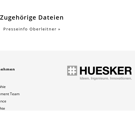
Zugehörige Dateien
Presseinfo Oberleitner
nehmen
phie
ment Team
ance
hte
te
hpartner weltweit
nd Karriere
Datenschutz
Impressum
Sitemap
AGB