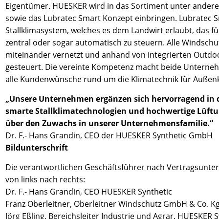
Eigentümer. HUESKER wird in das Sortiment unter anderem
sowie das Lubratec Smart Konzept einbringen. Lubratec Sm
Stallklimasystem, welches es dem Landwirt erlaubt, das fü
zentral oder sogar automatisch zu steuern. Alle Windschu
miteinander vernetzt und anhand von integrierten Outd
gesteuert. Die vereinte Kompetenz macht beide Unterne
alle Kundenwünsche rund um die Klimatechnik für Außenk
„Unsere Unternehmen ergänzen sich hervorragend in de
smarte Stallklimatechnologien und hochwertige Lüftu
über den Zuwachs in unserer Unternehmensfamilie.“
Dr. F.- Hans Grandin, CEO der HUESKER Synthetic GmbH
Bildunterschrift
Die verantwortlichen Geschäftsführer nach Vertragsunte
von links nach rechts:
Dr. F.- Hans Grandin, CEO HUESKER Synthetic
Franz Oberleitner, Oberleitner Windschutz GmbH & Co. K
Jörg Eßling, Bereichsleiter Industrie und Agrar, HUESKER