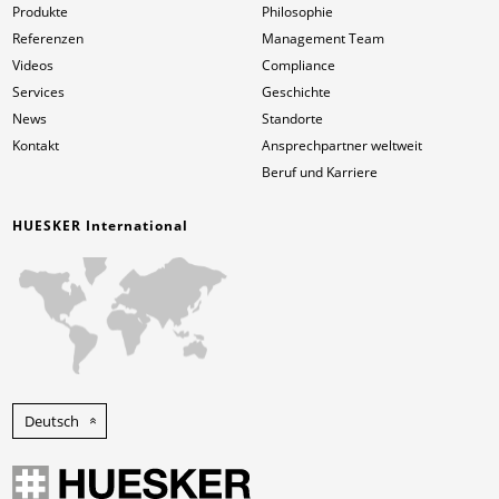
Produkte
Philosophie
Referenzen
Management Team
News
News
Kontakt
Ansprechpartner weltweit
Videos
Compliance
Services
Geschichte
Kontakt
Kontakt
Beruf und Karriere
News
Standorte
Kontakt
Ansprechpartner weltweit
Beruf und Karriere
HUESKER International
Deutsch