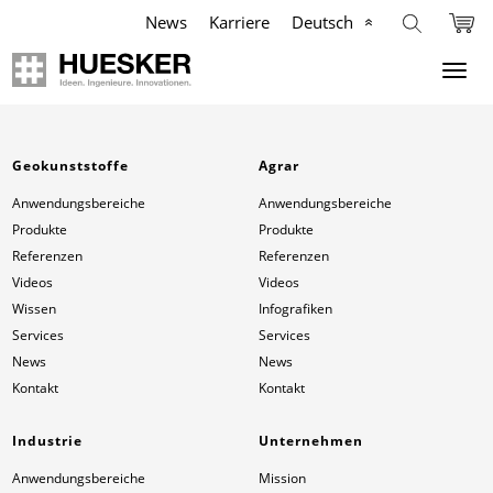
News
Karriere
Deutsch
Geokunststoffe
Unternehmen
Industrie
Agrar
Geokunststoffe
Agrar
Anwendungsbereiche
Anwendungsbereiche
Anwendungsbereiche
Mission
Anwendungsbereiche
Anwendungsbereiche
Produkte
Produkte
Produkte
Produkte
Produkte
Philosophie
Referenzen
Referenzen
Videos
Videos
Referenzen
Referenzen
Referenzen
Management Team
Wissen
Infografiken
Services
Services
News
News
Videos
Videos
Videos
Compliance
Kontakt
Kontakt
Wissen
Infografiken
Services
Geschichte
Industrie
Unternehmen
Anwendungsbereiche
Mission
Services
Services
News
Standorte